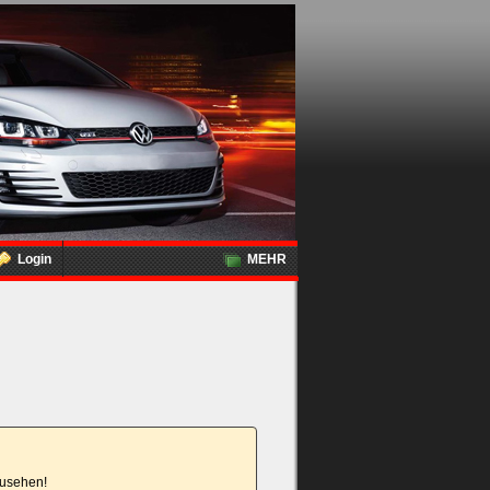
Login
MEHR
nzusehen!