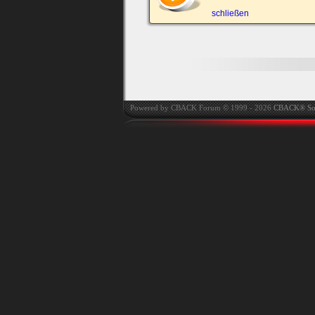
automatisch einloggen.
schließen
Onlinestatus verstec
Powered by CBACK Forum © 1999 - 2026
CBACK® So
Ich habe mein Passwort
vergessen
|
Registrieren