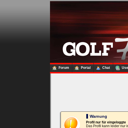
Loginbox
Trage
bitte
in
die
nachfolgenden
Felder
Deinen
Benutzernamen
und
Kennwort
Forum
Portal
Chat
Us
ein,
um
Dich
einzuloggen.
Username:
Passwort:
Warnung
Profil nur für eingeloggte
Das Profil kann leider nur
Bei jedem Besuch