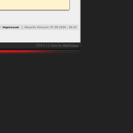
•
Impressum
|
Aktuelle Ortszeit:
07.08.2026 - 06:47
CF3.0.3.2 Style by
AllaTurkaa