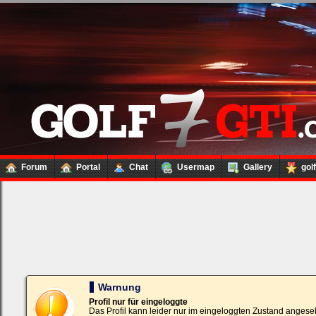
Forum
Portal
Chat
Usermap
Gallery
gol
Loginbox
Trage
bitte
in
die
nachfolgenden
Felder
Deinen
Warnung
Benutzernamen
und
Profil nur für eingeloggte
Kennwort
Das Profil kann leider nur im eingeloggten Zustand angese