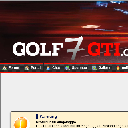
Forum
Portal
Chat
Usermap
Gallery
gol
Loginbox
Trage
bitte
in
die
nachfolgenden
Felder
Deinen
Warnung
Benutzernamen
und
Profil nur für eingeloggte
Kennwort
Das Profil kann leider nur im eingeloggten Zustand angese