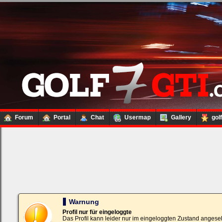
Forum
Portal
Chat
Usermap
Gallery
gol
Loginbox
Trage
bitte
in
die
nachfolgenden
Felder
Deinen
Warnung
Benutzernamen
und
Profil nur für eingeloggte
Kennwort
Das Profil kann leider nur im eingeloggten Zustand angese