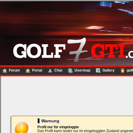
Forum
Portal
Chat
Usermap
Gallery
gol
Loginbox
Trage
bitte
in
die
nachfolgenden
Felder
Deinen
Warnung
Benutzernamen
und
Profil nur für eingeloggte
Kennwort
Das Profil kann leider nur im eingeloggten Zustand angese