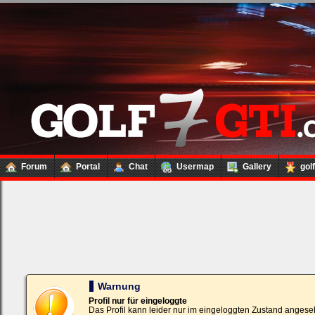
Forum
Portal
Chat
Usermap
Gallery
gol
Loginbox
Trage
bitte
in
die
nachfolgenden
Felder
Deinen
Warnung
Benutzernamen
und
Profil nur für eingeloggte
Kennwort
Das Profil kann leider nur im eingeloggten Zustand angese