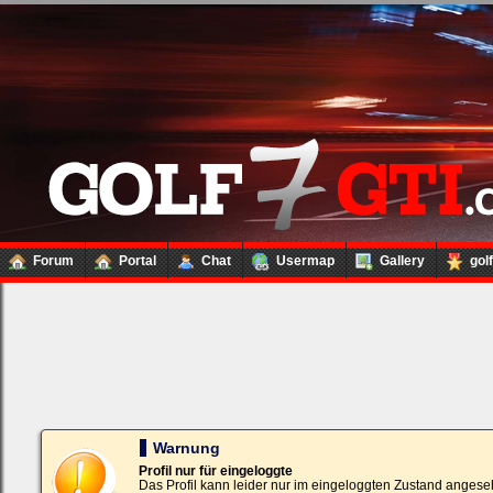
Forum
Portal
Chat
Usermap
Gallery
gol
Loginbox
Trage
bitte
in
die
nachfolgenden
Felder
Deinen
Warnung
Benutzernamen
und
Profil nur für eingeloggte
Kennwort
Das Profil kann leider nur im eingeloggten Zustand angese