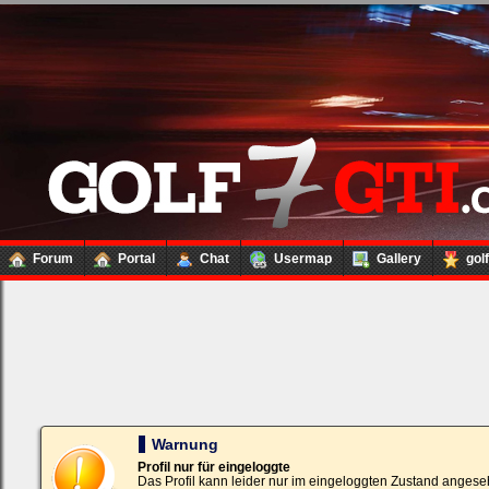
Forum
Portal
Chat
Usermap
Gallery
gol
Loginbox
Trage
bitte
in
die
nachfolgenden
Felder
Deinen
Warnung
Benutzernamen
und
Profil nur für eingeloggte
Kennwort
Das Profil kann leider nur im eingeloggten Zustand angese