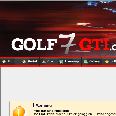
Forum
Portal
Chat
Usermap
Gallery
gol
Loginbox
Trage
bitte
in
die
nachfolgenden
Felder
Deinen
Warnung
Benutzernamen
und
Profil nur für eingeloggte
Kennwort
Das Profil kann leider nur im eingeloggten Zustand angese