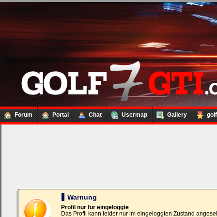
Forum
Portal
Chat
Usermap
Gallery
gol
Loginbox
Trage
bitte
in
die
nachfolgenden
Felder
Deinen
Warnung
Benutzernamen
und
Profil nur für eingeloggte
Kennwort
Das Profil kann leider nur im eingeloggten Zustand angese