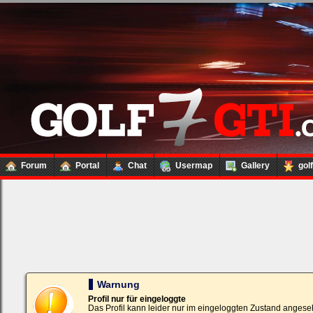
Forum
Portal
Chat
Usermap
Gallery
gol
Loginbox
Trage
bitte
in
die
nachfolgenden
Felder
Deinen
Warnung
Benutzernamen
und
Profil nur für eingeloggte
Kennwort
Das Profil kann leider nur im eingeloggten Zustand angese