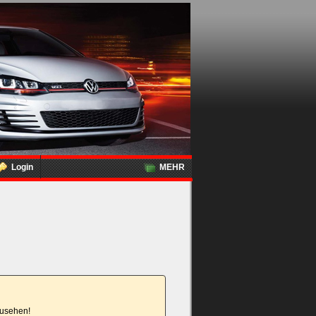
Login
MEHR
nzusehen!