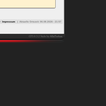
•
Impressum
|
Aktuelle Ortszeit:
06.08.2026 - 21:57
CF3.0.3.2 Style by
AllaTurkaa