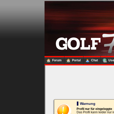
Loginbox
Trage
bitte
in
die
nachfolgenden
Felder
Deinen
Benutzernamen
und
Kennwort
Forum
Portal
Chat
Us
ein,
um
Dich
einzuloggen.
Username:
Passwort:
Warnung
Profil nur für eingeloggte
Das Profil kann leider nur
Bei jedem Besuch