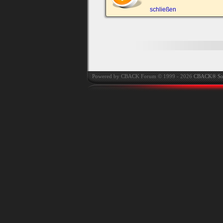
automatisch einloggen.
schließen
Onlinestatus verstec
Powered by CBACK Forum © 1999 - 2026
CBACK® So
Ich habe mein Passwort
vergessen
|
Registrieren