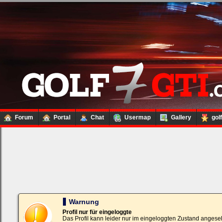
Forum
Portal
Chat
Usermap
Gallery
gol
Loginbox
Trage
bitte
in
die
nachfolgenden
Felder
Deinen
Warnung
Benutzernamen
und
Profil nur für eingeloggte
Kennwort
Das Profil kann leider nur im eingeloggten Zustand angese