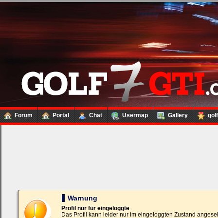
Forum
Portal
Chat
Usermap
Gallery
gol
Loginbox
Trage
bitte
in
die
nachfolgenden
Felder
Deinen
Warnung
Benutzernamen
und
Profil nur für eingeloggte
Kennwort
Das Profil kann leider nur im eingeloggten Zustand angese