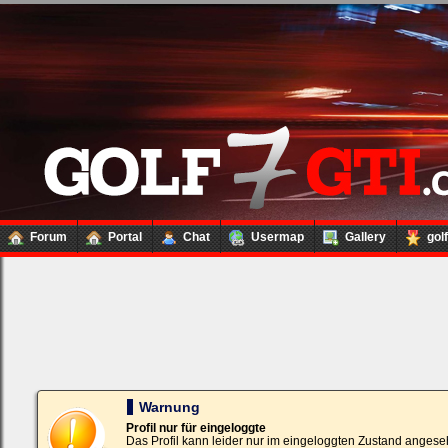
Forum
Portal
Chat
Usermap
Gallery
gol
Loginbox
Trage
bitte
in
die
nachfolgenden
Felder
Deinen
Warnung
Benutzernamen
und
Profil nur für eingeloggte
Kennwort
Das Profil kann leider nur im eingeloggten Zustand angese