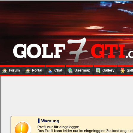
Forum
Portal
Chat
Usermap
Gallery
gol
Loginbox
Trage
bitte
in
die
nachfolgenden
Felder
Deinen
Warnung
Benutzernamen
und
Profil nur für eingeloggte
Kennwort
Das Profil kann leider nur im eingeloggten Zustand angese