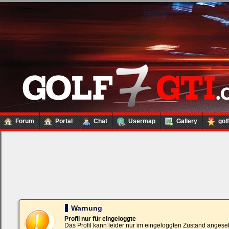
Forum
Portal
Chat
Usermap
Gallery
gol
Loginbox
Trage
bitte
in
die
nachfolgenden
Felder
Deinen
Warnung
Benutzernamen
und
Profil nur für eingeloggte
Kennwort
Das Profil kann leider nur im eingeloggten Zustand angese