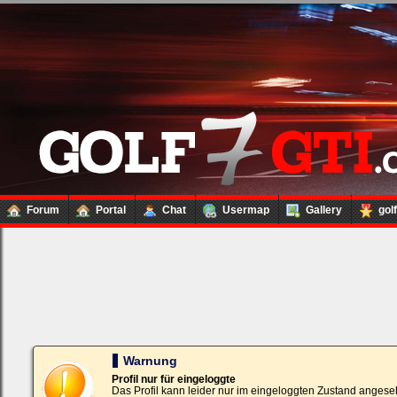
Forum
Portal
Chat
Usermap
Gallery
gol
Loginbox
Trage
bitte
in
die
nachfolgenden
Felder
Deinen
Warnung
Benutzernamen
und
Profil nur für eingeloggte
Kennwort
Das Profil kann leider nur im eingeloggten Zustand angese