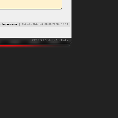
•
Impressum
|
Aktuelle Ortszeit:
06.08.2026 - 19:14
CF3.0.3.2 Style by
AllaTurkaa