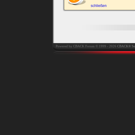
automatisch einloggen.
schließen
Onlinestatus verstec
Powered by CBACK Forum © 1999 - 2026
CBACK® So
Ich habe mein Passwort
vergessen
|
Registrieren