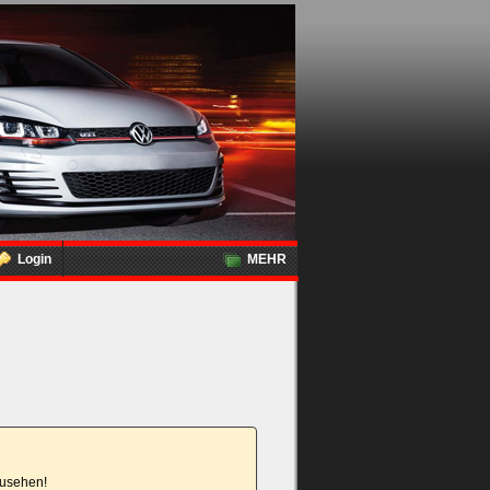
Login
MEHR
nzusehen!