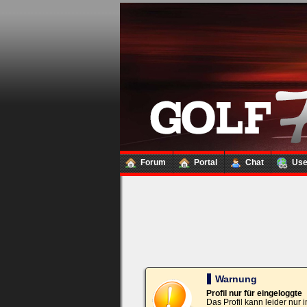
Loginbox
Trage
bitte
in
die
nachfolgenden
Felder
Deinen
Benutzernamen
und
Kennwort
Forum
Portal
Chat
Us
ein,
um
Dich
einzuloggen.
Username:
Passwort:
Warnung
Profil nur für eingeloggte
Das Profil kann leider nur
Bei jedem Besuch