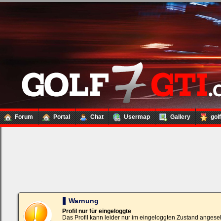
Forum
Portal
Chat
Usermap
Gallery
gol
Loginbox
Trage
bitte
in
die
nachfolgenden
Felder
Deinen
Warnung
Benutzernamen
und
Profil nur für eingeloggte
Kennwort
Das Profil kann leider nur im eingeloggten Zustand angese