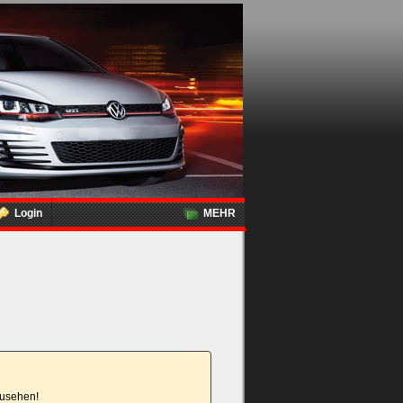
Login
MEHR
nzusehen!