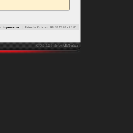
•
Impressum
|
Aktuelle Ortszeit:
06.08.2026 - 20:01
CF3.0.3.2 Style by
AllaTurkaa