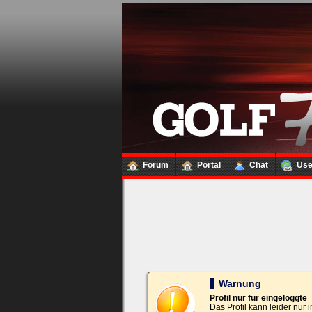
Loginbox
Trage
bitte
in
die
nachfolgenden
Felder
Deinen
Benutzernamen
und
Kennwort
Forum
Portal
Chat
Us
ein,
um
Dich
einzuloggen.
Username:
Passwort:
Warnung
Profil nur für eingeloggte
Das Profil kann leider nur
Bei jedem Besuch