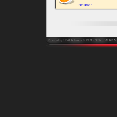
automatisch einloggen.
schließen
Onlinestatus verstec
Powered by CBACK Forum © 1999 - 2026
CBACK® So
Ich habe mein Passwort
vergessen
|
Registrieren