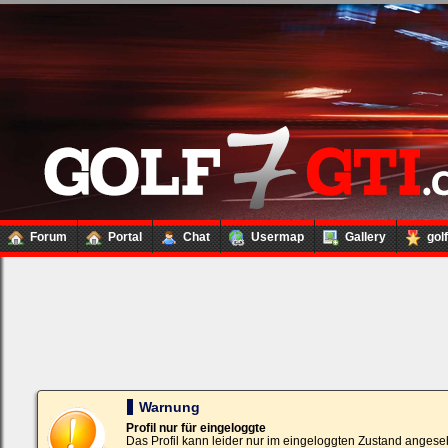
Forum
Portal
Chat
Usermap
Gallery
gol
Loginbox
Trage
bitte
in
die
nachfolgenden
Felder
Deinen
Warnung
Benutzernamen
und
Profil nur für eingeloggte
Kennwort
Das Profil kann leider nur im eingeloggten Zustand angese