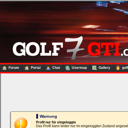
Forum
Portal
Chat
Usermap
Gallery
gol
Loginbox
Trage
bitte
in
die
nachfolgenden
Felder
Deinen
Warnung
Benutzernamen
und
Profil nur für eingeloggte
Kennwort
Das Profil kann leider nur im eingeloggten Zustand angese