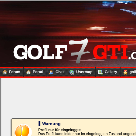
Forum
Portal
Chat
Usermap
Gallery
gol
Loginbox
Trage
bitte
in
die
nachfolgenden
Felder
Deinen
Warnung
Benutzernamen
und
Profil nur für eingeloggte
Kennwort
Das Profil kann leider nur im eingeloggten Zustand angese