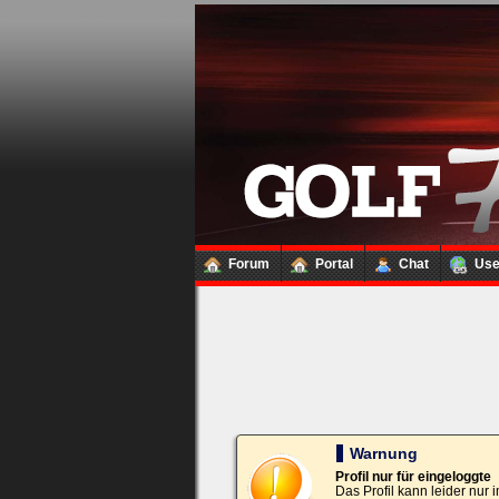
Loginbox
Trage
bitte
in
die
nachfolgenden
Felder
Deinen
Benutzernamen
und
Kennwort
Forum
Portal
Chat
Us
ein,
um
Dich
einzuloggen.
Username:
Passwort:
Warnung
Profil nur für eingeloggte
Das Profil kann leider nur
Bei jedem Besuch