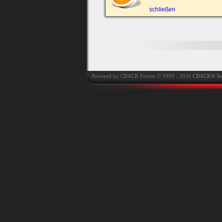
automatisch einloggen.
schließen
Onlinestatus verstec
Powered by CBACK Forum © 1999 - 2026
CBACK® So
Ich habe mein Passwort
vergessen
|
Registrieren