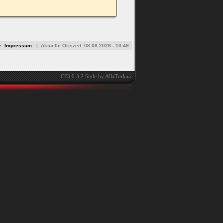
•
Impressum
|
Aktuelle Ortszeit:
08.08.2026 - 10:49
CF3.0.3.2 Style by
AllaTurkaa