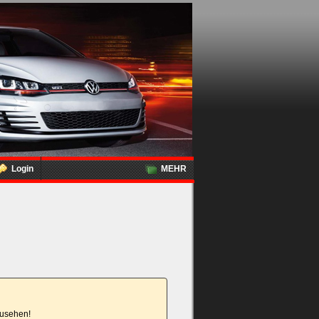
Login
MEHR
nzusehen!