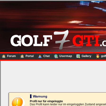
Forum
Portal
Chat
Usermap
Gallery
gol
Loginbox
Trage
bitte
in
die
nachfolgenden
Felder
Deinen
Warnung
Benutzernamen
und
Profil nur für eingeloggte
Kennwort
Das Profil kann leider nur im eingeloggten Zustand angese