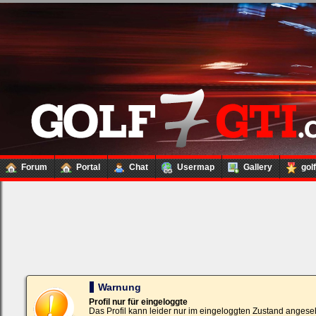
Forum
Portal
Chat
Usermap
Gallery
gol
Loginbox
Trage
bitte
in
die
nachfolgenden
Felder
Deinen
Warnung
Benutzernamen
und
Profil nur für eingeloggte
Kennwort
Das Profil kann leider nur im eingeloggten Zustand angese