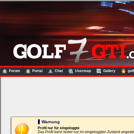
Forum
Portal
Chat
Usermap
Gallery
gol
Loginbox
Trage
bitte
in
die
nachfolgenden
Felder
Deinen
Warnung
Benutzernamen
und
Profil nur für eingeloggte
Kennwort
Das Profil kann leider nur im eingeloggten Zustand angese