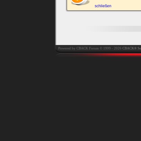
automatisch einloggen.
schließen
Onlinestatus verstec
Powered by CBACK Forum © 1999 - 2026
CBACK® So
Ich habe mein Passwort
vergessen
|
Registrieren