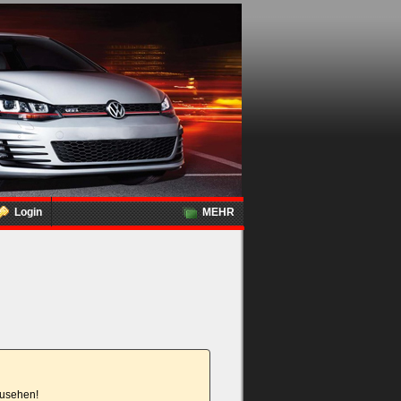
Login
MEHR
nzusehen!