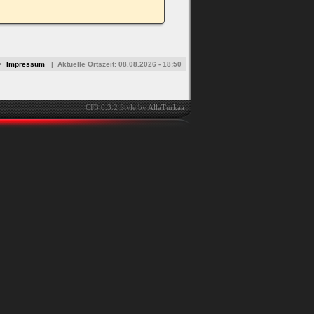
•
Impressum
|
Aktuelle Ortszeit:
08.08.2026 - 18:50
CF3.0.3.2 Style by
AllaTurkaa