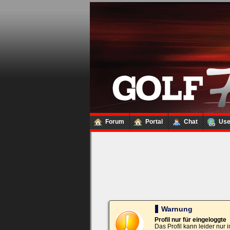
Loginbox
Trage
bitte
in
die
nachfolgenden
Felder
Deinen
Benutzernamen
und
Kennwort
Forum
Portal
Chat
Us
ein,
um
Dich
einzuloggen.
Username:
Passwort:
Warnung
Profil nur für eingeloggte
Das Profil kann leider nur
Bei jedem Besuch