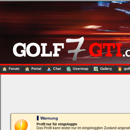
Forum
Portal
Chat
Usermap
Gallery
gol
Loginbox
Trage
bitte
in
die
nachfolgenden
Felder
Deinen
Warnung
Benutzernamen
und
Profil nur für eingeloggte
Kennwort
Das Profil kann leider nur im eingeloggten Zustand angese