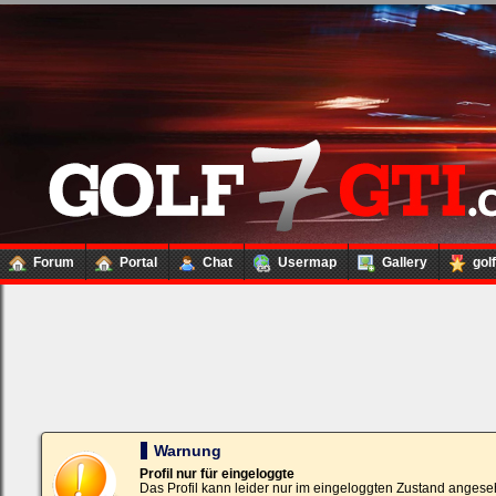
Forum
Portal
Chat
Usermap
Gallery
gol
Loginbox
Trage
bitte
in
die
nachfolgenden
Felder
Deinen
Warnung
Benutzernamen
und
Profil nur für eingeloggte
Kennwort
Das Profil kann leider nur im eingeloggten Zustand angese