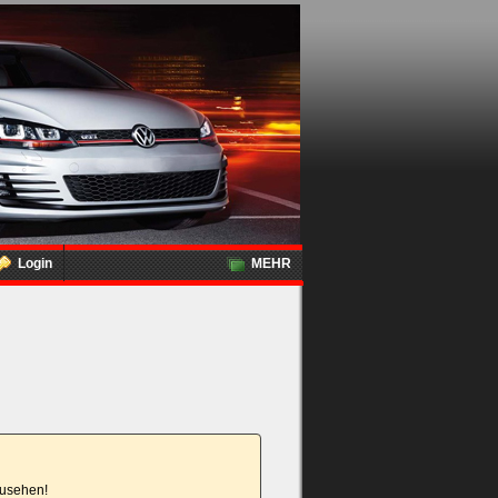
Login
MEHR
nzusehen!