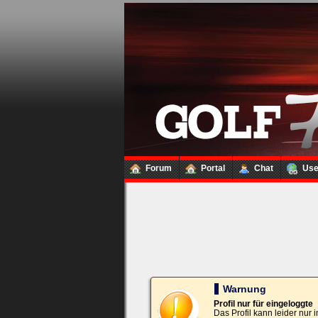
Loginbox
Trage
bitte
in
die
nachfolgenden
Felder
Deinen
Benutzernamen
und
Kennwort
Forum
Portal
Chat
Us
ein,
um
Dich
einzuloggen.
Username:
Passwort:
Warnung
Profil nur für eingeloggte
Das Profil kann leider nur
Bei jedem Besuch