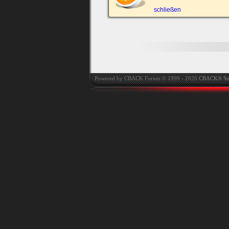
automatisch einloggen.
schließen
Onlinestatus verstec
Powered by CBACK Forum © 1999 - 2026
CBACK® So
Ich habe mein Passwort
vergessen
|
Registrieren