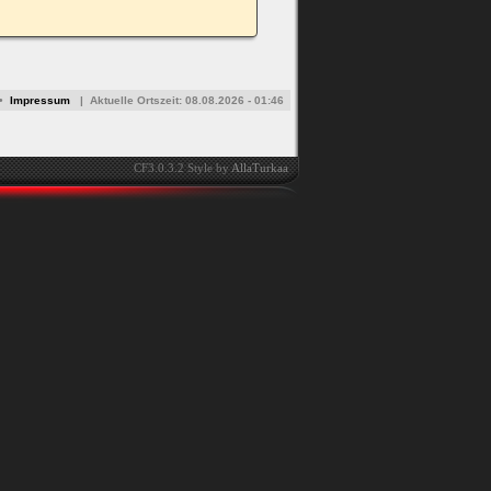
•
Impressum
|
Aktuelle Ortszeit:
08.08.2026 - 01:46
CF3.0.3.2 Style by
AllaTurkaa