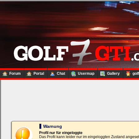
Forum
Portal
Chat
Usermap
Gallery
gol
Loginbox
Trage
bitte
in
die
nachfolgenden
Felder
Deinen
Warnung
Benutzernamen
und
Profil nur für eingeloggte
Kennwort
Das Profil kann leider nur im eingeloggten Zustand angese