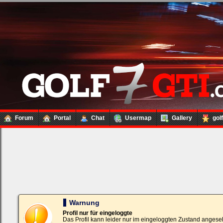
Forum
Portal
Chat
Usermap
Gallery
gol
Loginbox
Trage
bitte
in
die
nachfolgenden
Felder
Deinen
Warnung
Benutzernamen
und
Profil nur für eingeloggte
Kennwort
Das Profil kann leider nur im eingeloggten Zustand angese