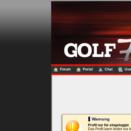
Loginbox
Trage
bitte
in
die
nachfolgenden
Felder
Deinen
Benutzernamen
und
Kennwort
Forum
Portal
Chat
Us
ein,
um
Dich
einzuloggen.
Username:
Passwort:
Warnung
Profil nur für eingeloggte
Das Profil kann leider nur
Bei jedem Besuch