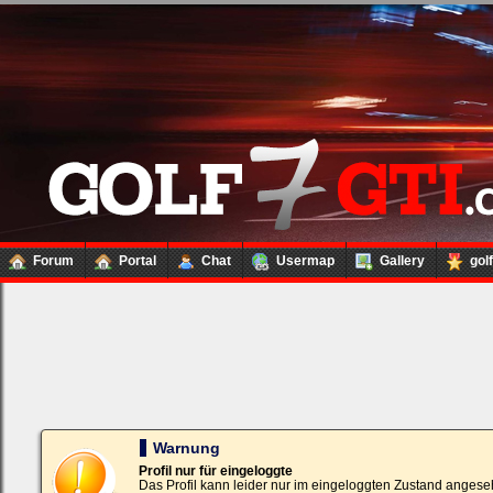
Forum
Portal
Chat
Usermap
Gallery
gol
Loginbox
Trage
bitte
in
die
nachfolgenden
Felder
Deinen
Warnung
Benutzernamen
und
Profil nur für eingeloggte
Kennwort
Das Profil kann leider nur im eingeloggten Zustand angese