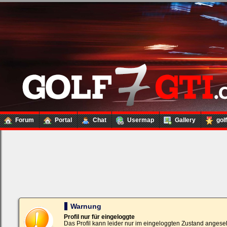
Forum
Portal
Chat
Usermap
Gallery
gol
Loginbox
Trage
bitte
in
die
nachfolgenden
Felder
Deinen
Warnung
Benutzernamen
und
Profil nur für eingeloggte
Kennwort
Das Profil kann leider nur im eingeloggten Zustand angese