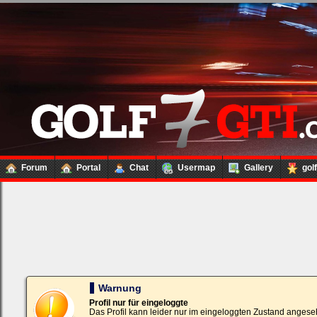
Forum
Portal
Chat
Usermap
Gallery
gol
Loginbox
Trage
bitte
in
die
nachfolgenden
Felder
Deinen
Warnung
Benutzernamen
und
Profil nur für eingeloggte
Kennwort
Das Profil kann leider nur im eingeloggten Zustand angese