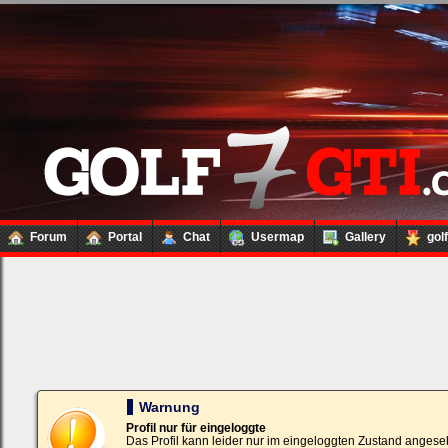
Forum
Portal
Chat
Usermap
Gallery
gol
Loginbox
Trage
bitte
in
die
nachfolgenden
Felder
Deinen
Warnung
Benutzernamen
und
Profil nur für eingeloggte
Kennwort
Das Profil kann leider nur im eingeloggten Zustand angese