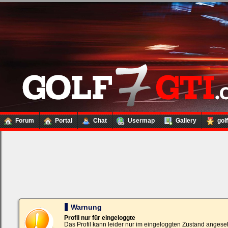
Forum
Portal
Chat
Usermap
Gallery
gol
Loginbox
Trage
bitte
in
die
nachfolgenden
Felder
Deinen
Warnung
Benutzernamen
und
Profil nur für eingeloggte
Kennwort
Das Profil kann leider nur im eingeloggten Zustand angese