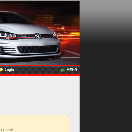
Login
MEHR
nzusehen!