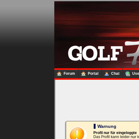
Loginbox
Trage
bitte
in
die
nachfolgenden
Felder
Deinen
Benutzernamen
und
Kennwort
Forum
Portal
Chat
Us
ein,
um
Dich
einzuloggen.
Username:
Passwort:
Warnung
Profil nur für eingeloggte
Das Profil kann leider nur
Bei jedem Besuch