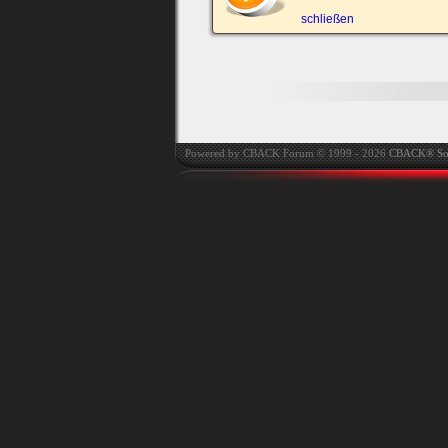
automatisch einloggen.
schließen
Onlinestatus verstec
Powered by CBACK Forum © 1999 - 2026
CBACK® So
Ich habe mein Passwort
vergessen
|
Registrieren