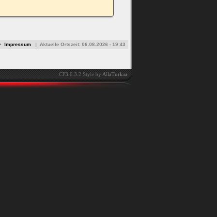
•
Impressum
|
Aktuelle Ortszeit:
06.08.2026 - 19:43
CF3.0.3.2 Style by
AllaTurkaa