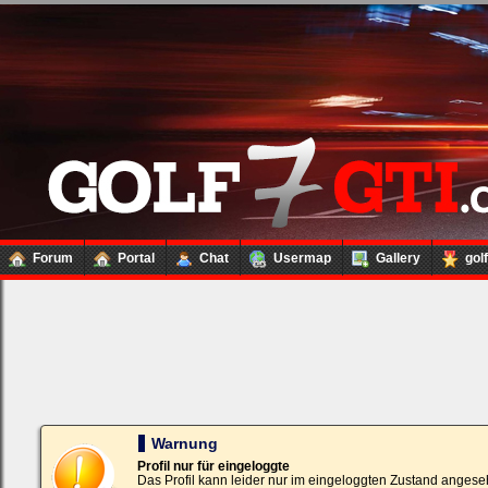
Forum
Portal
Chat
Usermap
Gallery
gol
Loginbox
Trage
bitte
in
die
nachfolgenden
Felder
Deinen
Warnung
Benutzernamen
und
Profil nur für eingeloggte
Kennwort
Das Profil kann leider nur im eingeloggten Zustand angese