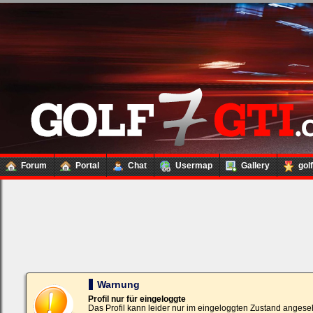
Forum
Portal
Chat
Usermap
Gallery
gol
Loginbox
Trage
bitte
in
die
nachfolgenden
Felder
Deinen
Warnung
Benutzernamen
und
Profil nur für eingeloggte
Kennwort
Das Profil kann leider nur im eingeloggten Zustand angese