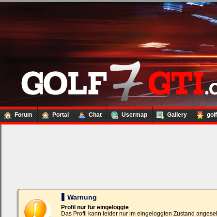
Forum
Portal
Chat
Usermap
Gallery
gol
Loginbox
Trage
bitte
in
die
nachfolgenden
Felder
Deinen
Warnung
Benutzernamen
und
Profil nur für eingeloggte
Kennwort
Das Profil kann leider nur im eingeloggten Zustand angese