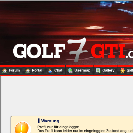
Forum
Portal
Chat
Usermap
Gallery
gol
Loginbox
Trage
bitte
in
die
nachfolgenden
Felder
Deinen
Warnung
Benutzernamen
und
Profil nur für eingeloggte
Kennwort
Das Profil kann leider nur im eingeloggten Zustand angese