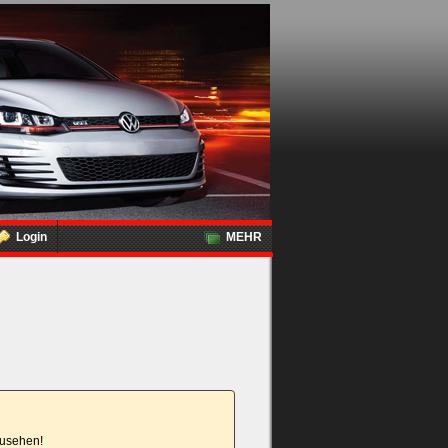
Login
MEHR
nzusehen!