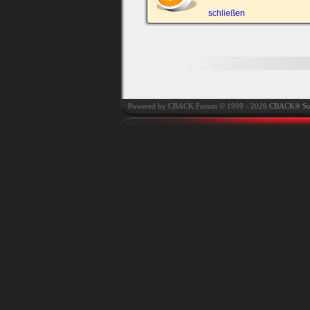
automatisch einloggen.
schließen
Onlinestatus verstec
Powered by CBACK Forum © 1999 - 2026
CBACK® So
Ich habe mein Passwort
vergessen
|
Registrieren