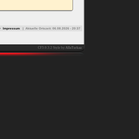
•
Impressum
|
Aktuelle Ortszeit:
06.08.2026 - 20:37
CF3.0.3.2 Style by
AllaTurkaa