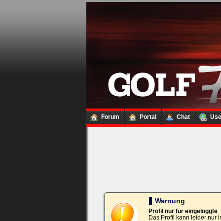
Loginbox
Trage
bitte
in
die
nachfolgenden
Felder
Deinen
Benutzernamen
und
Kennwort
Forum
Portal
Chat
Us
ein,
um
Dich
einzuloggen.
Username:
Passwort:
Warnung
Profil nur für eingeloggte
Das Profil kann leider nur
Bei jedem Besuch