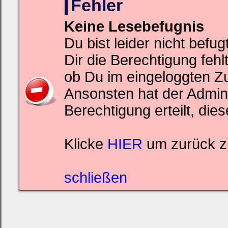
Fehler
ein,
um
Dich
Keine Lesebefugnis
einzuloggen.
Du bist leider nicht befu
Username:
Dir die Berechtigung feh
Passwort:
ob Du im eingeloggten Z
Ansonsten hat der Admin
Bei jedem Besuch
Berechtigung erteilt, di
automatisch einloggen.
Onlinestatus verstecken.
Klicke
HIER
um zurück z
schließen
Ich habe mein Passwort
vergessen
|
Registrieren