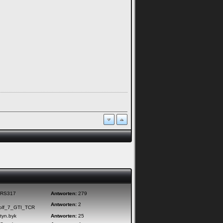
RS317
Antworten:
279
Antworten:
2
lf_7_GTI_TCR
tyn.byk
Antworten:
25