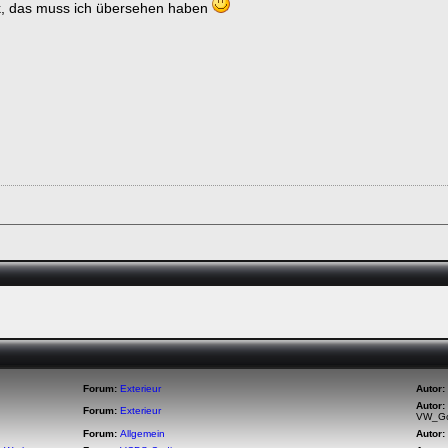
k, das muss ich übersehen haben
Forum:
Exterieur
Autor:
Autor:
Forum:
Exterieur
VW_Go
Forum:
Allgemein
Autor: