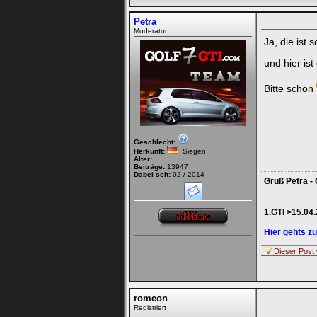
Petra
Moderator
Ja, die ist
und hier i
Bitte schön
Geschlecht:
Herkunft:
Siegen
Alter:
Beiträge:
13947
Dabei seit:
02 / 2014
Gruß Petra - 
1.GTI >15.04
Hier gehts 
Dieser Post 
romeon
Registriert