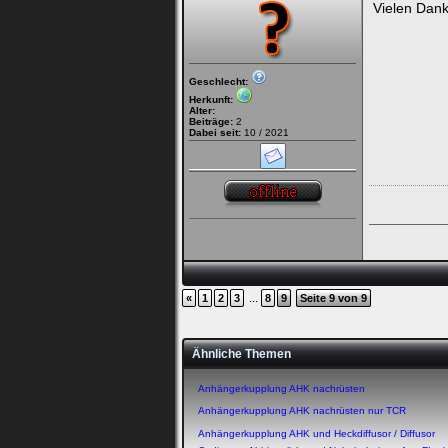
Vielen Dan
Geschlecht:
Herkunft:
Alter:
Beiträge:
2
Dabei seit:
10 / 2021
...
«
1
2
3
8
9
Seite 9 von 9
Ähnliche Themen
Anhängerkupplung AHK nachrüsten
Anhängerkupplung AHK nachrüsten nur TCR
Anhängerkupplung AHK und Heckdiffusor / Diffusor