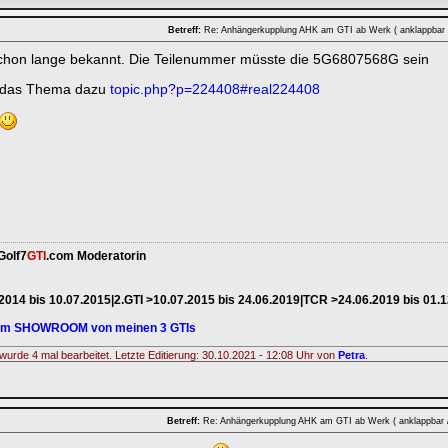
Betreff:
Re: Anhängerkupplung AHK am GTI ab Werk ( anklappbar
 schon lange bekannt. Die Teilenummer müsste die 5G6807568G sein
st das Thema dazu
topic.php?p=224408#real224408
Golf7
GTI
.com Moderatorin
.2014 bis 10.07.2015|2.GTI >10.07.2015 bis 24.06.2019|TCR >24.06.2019 bis 01.
zum SHOWROOM von meinen 3 GTIs
wurde 4 mal bearbeitet. Letzte Editierung: 30.10.2021 - 12:08 Uhr von
Petra
.
Betreff:
Re: Anhängerkupplung AHK am GTI ab Werk ( anklappbar