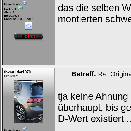
Geschlecht:
das die selben W
Herkunft:
Alter:
41
montierten sch
Beiträge:
8
Dabei seit:
07 / 2018
foxmulder1970
Betreff:
Re: Origin
Registriert
tja keine Ahnung
überhaupt, bis ge
D-Wert existiert..
Geschlecht: