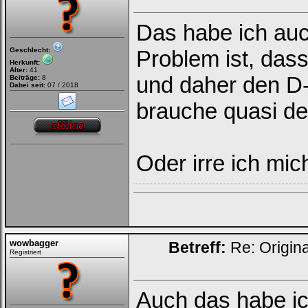
Das habe ich au
Geschlecht:
Problem ist, dass
Ich habe mein Passwort
vergessen
|
Registrieren
Herkunft:
Alter:
41
und daher den D-
Beiträge:
8
Dabei seit:
07 / 2018
brauche quasi d
Oder irre ich mic
wowbagger
Betreff:
Re: Origin
Registriert
Auch das habe ic