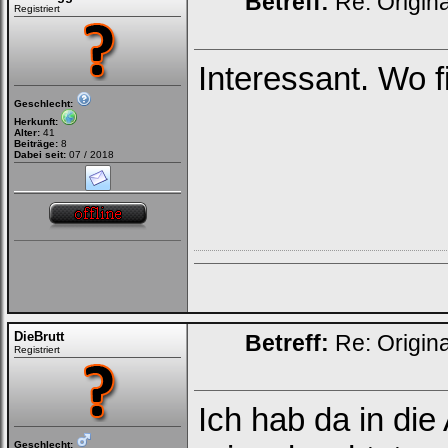
Betreff:
Re: Origin
Registriert
Interessant. Wo f
Geschlecht:
Herkunft:
Alter:
41
Beiträge:
8
Dabei seit:
07 / 2018
DieBrutt
Betreff:
Re: Origin
Registriert
Ich hab da in d
Geschlecht: