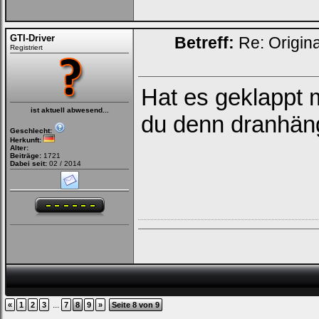
GTI-Driver
Betreff:
Re: Origin
Registriert
Hat es geklappt 
ist aktuell abwesend...
du denn dranhäng
Geschlecht:
Herkunft:
Alter:
Beiträge:
1721
Dabei seit:
02 / 2014
...
«
1
2
3
7
8
9
»
Seite 8 von 9