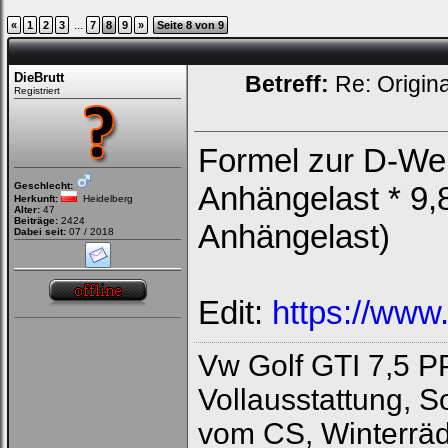
...
«
1
2
3
7
8
9
»
Seite 8 von 9
DieBrutt
Betreff:
Re: Origin
Registriert
Formel zur D-We
Geschlecht:
Anhängelast * 9,
Herkunft:
Heidelberg
Alter:
47
Beiträge:
2424
Anhängelast)
Dabei seit:
07 / 2018
Edit:
https://www
Vw Golf GTI 7,5 P
Loginbox
Vollausstattung, 
vom CS, Winterräd
Trage
bitte