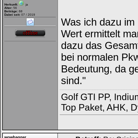
Herkunft:
ja
Alter:
56
Beiträge:
68
Dabei seit:
07 / 2019
Was ich dazu im 
Wert ermittelt m
dazu das Gesamt
bei normalen Pkw
Bedeutung, da g
sind."
Golf GTI PP, Indi
Top Paket, AHK, D
wowbagger