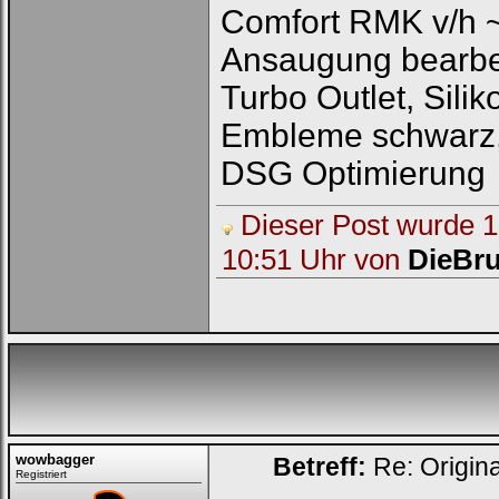
in
Comfort RMK v/h 
die
nachfolgenden
Ansaugung bearbeit
Felder
Deinen
Benutzernamen
Turbo Outlet, Sili
und
Kennwort
Embleme schwarz,
ein,
um
DSG Optimierung
Dich
einzuloggen.
Dieser Post wurde 1 
Username:
10:51 Uhr von
DieBru
Passwort:
Bei jedem Besuch
automatisch einloggen.
Onlinestatus verstecken.
wowbagger
Betreff:
Re: Origin
Registriert