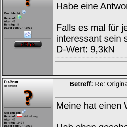
Habe eine Antwor
Geschlecht:
Herkunft:
Alter:
41
Falls es mal für
Beiträge:
8
Dabei seit:
07 / 2018
interessant sein s
D-Wert: 9,3kN
DieBrutt
Betreff:
Re: Origin
Registriert
Meine hat einen 
Geschlecht:
Herkunft:
Heidelberg
Alter:
47
Beiträge:
2424
Dabei seit:
07 / 2018