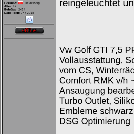
reingeleuchtet un
Herkunft:
Heidelberg
Alter:
47
Beiträge:
2424
Dabei seit:
07 / 2018
Vw Golf GTI 7,5 P
Vollausstattung, 
vom CS, Winterräd
Comfort RMK v/h 
Ansaugung bearbeit
Turbo Outlet, Sili
Embleme schwarz,
DSG Optimierung