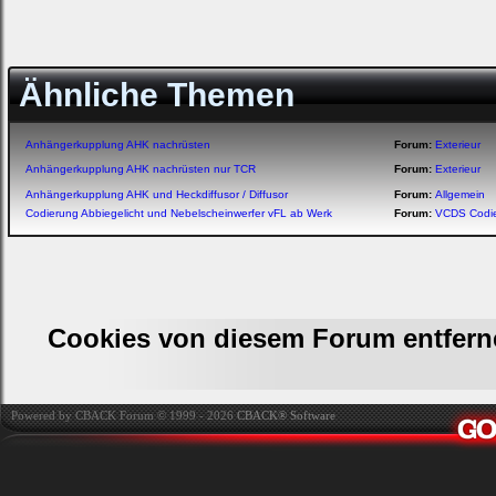
Ähnliche Themen
Anhängerkupplung AHK nachrüsten
Forum:
Exterieur
Anhängerkupplung AHK nachrüsten nur TCR
Forum:
Exterieur
Anhängerkupplung AHK und Heckdiffusor / Diffusor
Forum:
Allgemein
Codierung Abbiegelicht und Nebelscheinwerfer vFL ab Werk
Forum:
VCDS Codi
Cookies von diesem Forum entfern
Powered by CBACK Forum © 1999 - 2026
CBACK® Software