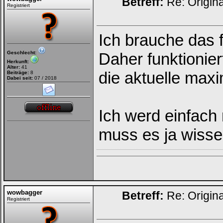
Betreff:
Re: Origin
Registriert
Ich brauche das f
Geschlecht:
Daher funktionie
Herkunft:
Alter:
41
die aktuelle maxi
Beiträge:
8
Dabei seit:
07 / 2018
Ich werd einfach
muss es ja wissen
wowbagger
Betreff:
Re: Origin
Registriert