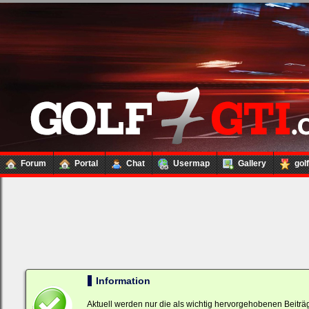
Forum
Portal
Chat
Usermap
Gallery
gol
Loginbox
Trage
bitte
in
die
nachfolgenden
Felder
Deinen
Information
Benutzernamen
und
Kennwort
Aktuell werden nur die als wichtig hervorgehobenen Beitr